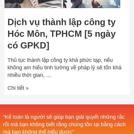
Dịch vụ thành lập công ty
Hóc Môn, TPHCM [5 ngày
có GPKD]
Thủ tục thành lập công ty khá phức tạp, nếu
không am hiểu tinh tường về pháp lý sẽ tốn khá
nhiều thời gian, …
Chi tiết »
“Kế toán là người sẽ giúp bạn giải quyết những rắc
rối mà bạn không biết rằng chúng tồn tại bằng cách
mà bạn không thể hiểu được”