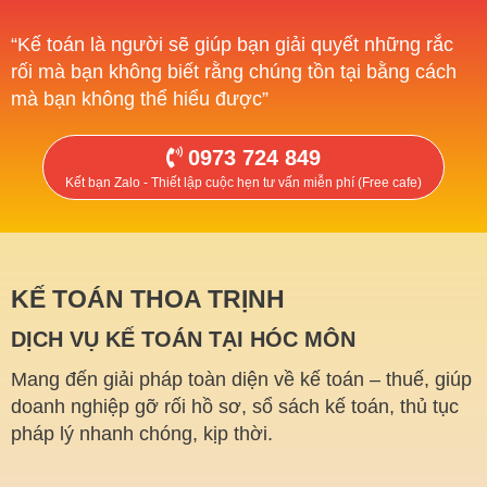
“Kế toán là người sẽ giúp bạn giải quyết những rắc
rối mà bạn không biết rằng chúng tồn tại bằng cách
mà bạn không thể hiểu được”
0973 724 849
Kết bạn Zalo - Thiết lập cuộc hẹn tư vấn miễn phí (Free cafe)
KẾ TOÁN THOA TRỊNH
DỊCH VỤ KẾ TOÁN TẠI HÓC MÔN
Mang đến giải pháp toàn diện về kế toán – thuế, giúp
doanh nghiệp gỡ rối hồ sơ, sổ sách kế toán, thủ tục
pháp lý nhanh chóng, kịp thời.